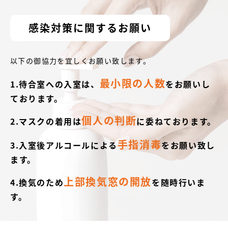
感染対策に関するお願い
以下の御協力を宜しくお願い致します。
最小限の人数
1.待合室への入室は、
をお願いし
ております。
個人の判断
2.マスクの着用は
に委ねております。
手指消毒
3.入室後アルコールによる
をお願い致し
ます。
上部換気窓の開放
4.換気のため
を随時行いま
す。