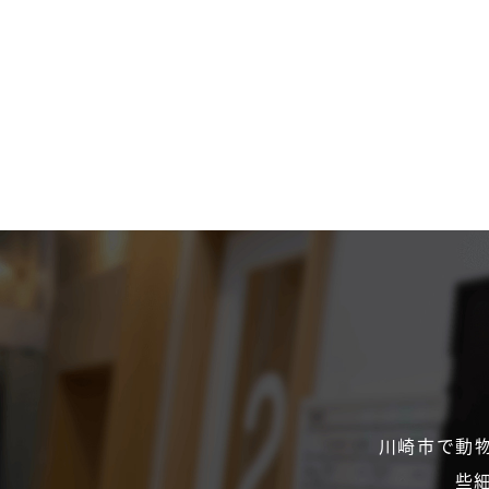
川崎市で動
些