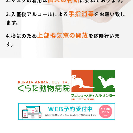
手指消毒
3.入室後アルコールによる
をお願い致し
ます。
上部換気窓の開放
4.換気のため
を随時行いま
す。