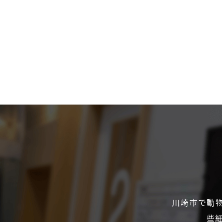
川崎市で動
些