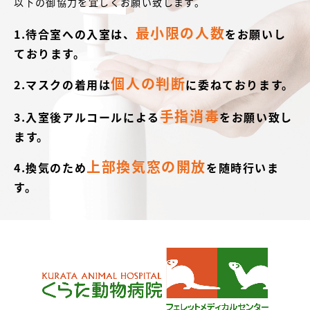
以下の御協力を宜しくお願い致します。
最小限の人数
1.待合室への入室は、
をお願いし
ております。
個人の判断
2.マスクの着用は
に委ねております。
手指消毒
3.入室後アルコールによる
をお願い致し
ます。
上部換気窓の開放
4.換気のため
を随時行いま
す。