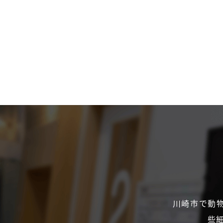
川崎市で動
些