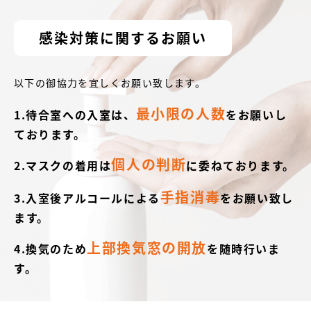
感染対策に関するお願い
以下の御協力を宜しくお願い致します。
最小限の人数
1.待合室への入室は、
をお願いし
ております。
個人の判断
2.マスクの着用は
に委ねております。
手指消毒
3.入室後アルコールによる
をお願い致し
ます。
上部換気窓の開放
4.換気のため
を随時行いま
す。