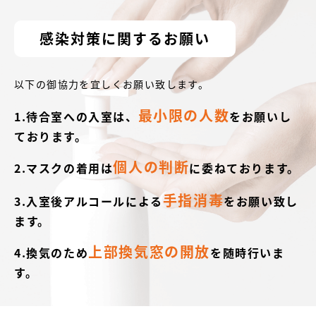
感染対策に関するお願い
以下の御協力を宜しくお願い致します。
最小限の人数
1.待合室への入室は、
をお願いし
ております。
個人の判断
2.マスクの着用は
に委ねております。
手指消毒
3.入室後アルコールによる
をお願い致し
ます。
上部換気窓の開放
4.換気のため
を随時行いま
す。