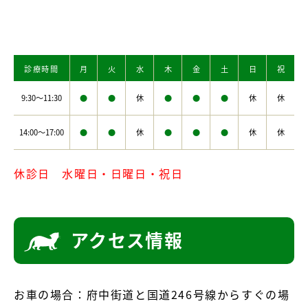
診療時間
月
火
水
木
金
土
日
祝
9:30～11:30
●
●
休
●
●
●
休
休
14:00～17:00
●
●
休
●
●
●
休
休
休診日 水曜日・日曜日・祝日
アクセス情報
お車の場合：府中街道と国道246号線からすぐの場