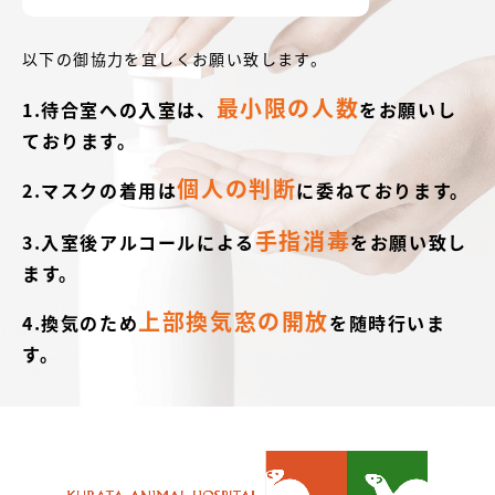
以下の御協力を宜しくお願い致します。
最小限の人数
1.待合室への入室は、
をお願いし
ております。
個人の判断
2.マスクの着用は
に委ねております。
手指消毒
3.入室後アルコールによる
をお願い致し
ます。
上部換気窓の開放
4.換気のため
を随時行いま
す。