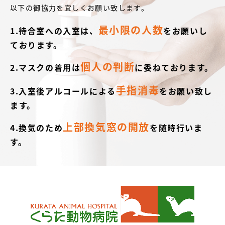
以下の御協力を宜しくお願い致します。
最小限の人数
1.待合室への入室は、
をお願いし
ております。
個人の判断
2.マスクの着用は
に委ねております。
手指消毒
3.入室後アルコールによる
をお願い致し
ます。
上部換気窓の開放
4.換気のため
を随時行いま
す。