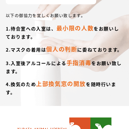
以下の御協力を宜しくお願い致します。
最小限の人数
1.待合室への入室は、
をお願いし
ております。
個人の判断
2.マスクの着用は
に委ねております。
手指消毒
3.入室後アルコールによる
をお願い致し
ます。
上部換気窓の開放
4.換気のため
を随時行いま
す。