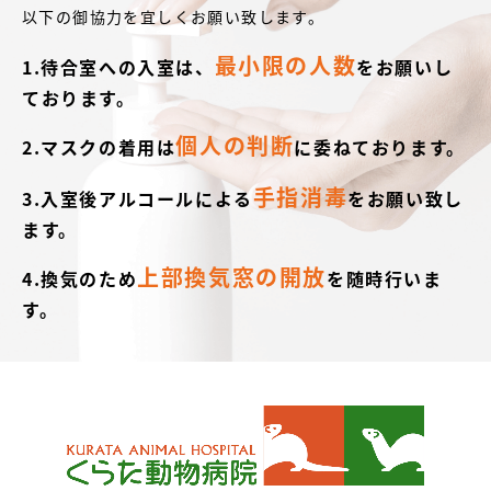
以下の御協力を宜しくお願い致します。
最小限の人数
1.待合室への入室は、
をお願いし
ております。
個人の判断
2.マスクの着用は
に委ねております。
手指消毒
3.入室後アルコールによる
をお願い致し
ます。
上部換気窓の開放
4.換気のため
を随時行いま
す。