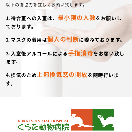
以下の御協力を宜しくお願い致します。
最小限の人数
1.待合室への入室は、
をお願いし
ております。
個人の判断
2.マスクの着用は
に委ねております。
手指消毒
3.入室後アルコールによる
をお願い致し
ます。
上部換気窓の開放
4.換気のため
を随時行いま
す。