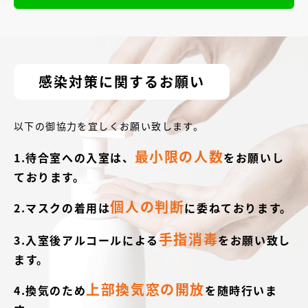
感染対策に関するお願い
以下の御協力を宜しくお願い致します。
最小限の人数
1.待合室への入室は、
をお願いし
ております。
個人の判断
2.マスクの着用は
に委ねております。
手指消毒
3.入室後アルコールによる
をお願い致し
ます。
上部換気窓の開放
4.換気のため
を随時行いま