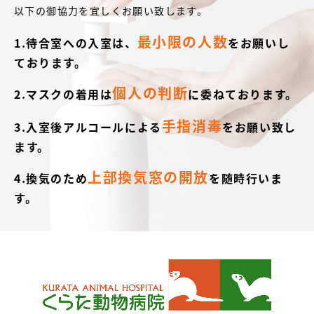
以下の御協力を宜しくお願い致します。
最小限の人数
1.待合室への入室は、
をお願いし
ております。
個人の判断
2.マスクの着用は
に委ねております。
手指消毒
3.入室後アルコールによる
をお願い致し
ます。
上部換気窓の開放
4.換気のため
を随時行いま
す。