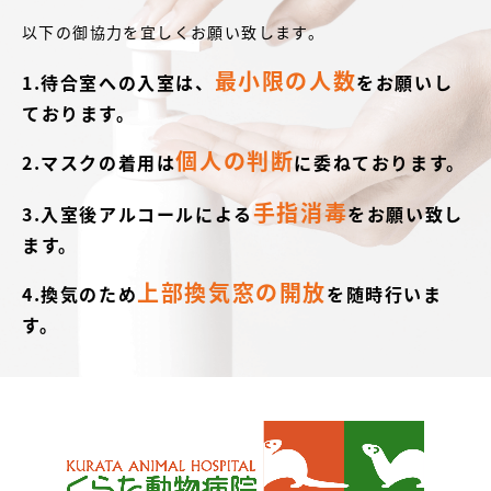
以下の御協力を宜しくお願い致します。
最小限の人数
1.待合室への入室は、
をお願いし
ております。
個人の判断
2.マスクの着用は
に委ねております。
手指消毒
3.入室後アルコールによる
をお願い致し
ます。
上部換気窓の開放
4.換気のため
を随時行いま
す。