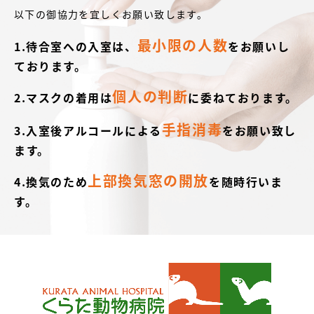
以下の御協力を宜しくお願い致します。
最小限の人数
1.待合室への入室は、
をお願いし
ております。
個人の判断
2.マスクの着用は
に委ねております。
手指消毒
3.入室後アルコールによる
をお願い致し
ます。
上部換気窓の開放
4.換気のため
を随時行いま
す。