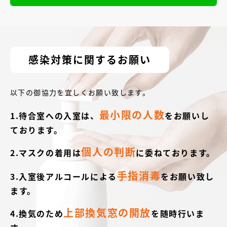
感染対策に関するお願い
以下の御協力を宜しくお願い致します。
最小限の人数
1.待合室への入室は、
をお願いし
ております。
個人の判断
2.マスクの着用は
に委ねております。
手指消毒
3.入室後アルコールによる
をお願い致し
ます。
上部換気窓の開放
4.換気のため
を随時行いま