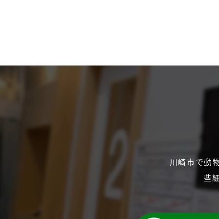
川崎市で動
些