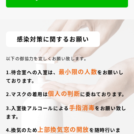
感染対策に関するお願い
以下の御協力を宜しくお願い致します。
最小限の人数
1.待合室への入室は、
をお願いし
ております。
個人の判断
2.マスクの着用は
に委ねております。
手指消毒
3.入室後アルコールによる
をお願い致し
ます。
上部換気窓の開放
4.換気のため
を随時行いま