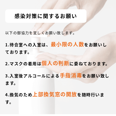
感染対策に関するお願い
以下の御協力を宜しくお願い致します。
最小限の人数
1.待合室への入室は、
をお願いし
ております。
個人の判断
2.マスクの着用は
に委ねております。
手指消毒
3.入室後アルコールによる
をお願い致し
ます。
上部換気窓の開放
4.換気のため
を随時行いま
す。