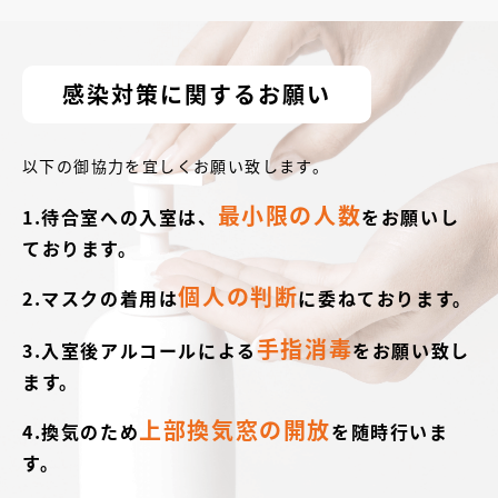
感染対策に関するお願い
以下の御協力を宜しくお願い致します。
最小限の人数
1.待合室への入室は、
をお願いし
ております。
個人の判断
2.マスクの着用は
に委ねております。
手指消毒
3.入室後アルコールによる
をお願い致し
ます。
上部換気窓の開放
4.換気のため
を随時行いま
す。