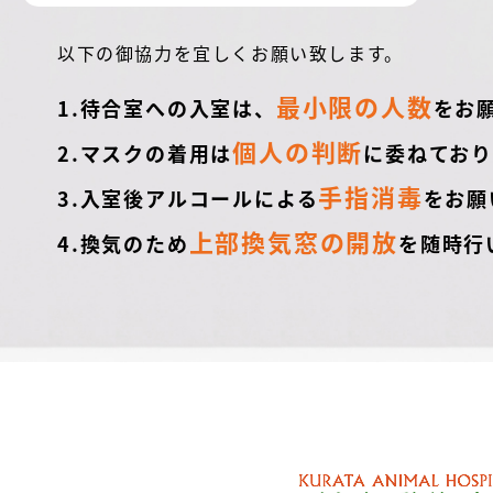
以下の御協力を宜しくお願い致します。
最小限の人数
1.待合室への入室は、
をお
個人の判断
2.マスクの着用は
に委ねており
手指消毒
3.入室後アルコールによる
をお願
上部換気窓の開放
4.換気のため
を随時行