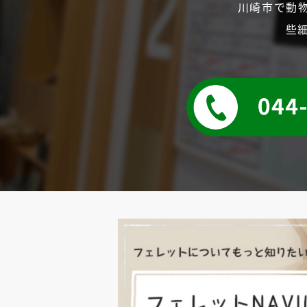
川崎市で動
些