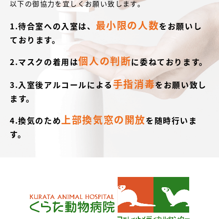
以下の御協力を宜しくお願い致します。
最小限の人数
1.待合室への入室は、
をお願いし
ております。
個人の判断
2.マスクの着用は
に委ねております。
手指消毒
3.入室後アルコールによる
をお願い致し
ます。
上部換気窓の開放
4.換気のため
を随時行いま
す。