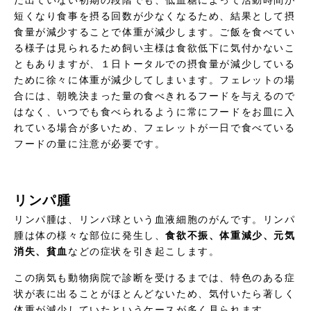
だ出ていない初期の段階でも、低血糖によって活動時間が
短くなり食事を摂る回数が少なくなるため、結果として摂
食量が減少することで体重が減少します。ご飯を食べてい
る様子は見られるため飼い主様は食欲低下に気付かないこ
ともありますが、１日トータルでの摂食量が減少している
ために徐々に体重が減少してしまいます。フェレットの場
合には、朝晩決まった量の食べきれるフードを与えるので
はなく、いつでも食べられるように常にフードをお皿に入
れている場合が多いため、フェレットが一日で食べている
フードの量に注意が必要です。
リンパ腫
リンパ腫は、リンパ球という血液細胞のがんです。リンパ
腫は体の様々な部位に発生し、
食欲不振、体重減少、元気
消失、貧血
などの症状を引き起こします。
この病気も動物病院で診断を受けるまでは、特色のある症
状が表に出ることがほとんどないため、気付いたら著しく
体重が減少していたというケースが多く見られます。