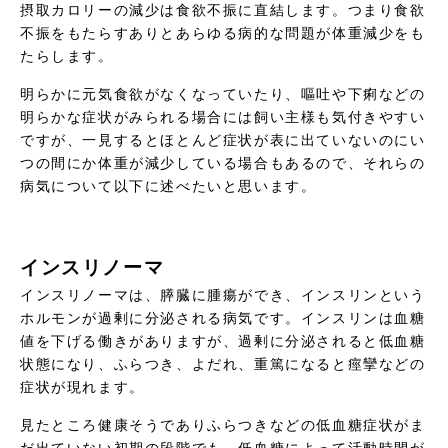
摂取カロリーの減少は食欲不振に直結します。つまり食欲
不振をもたらすありとあらゆる病的な問題が体重減少をも
たらします。
明らかに元気食欲がなくなっていたり、嘔吐や下痢などの
明らかな症状がみられる場合には飼い主様も気付きやすい
ですが、一見するとほとんど症状が表に出ていないのにい
つの間にか体重が減少している場合もあるので、それらの
病気について以下に述べたいと思います。
インスリノーマ
インスリノーマは、膵臓に腫瘍ができ、インスリンという
ホルモンが過剰に分泌される病気です。インスリンは血糖
値を下げる働きがありますが、過剰に分泌されると低血糖
状態になり、ふらつき、よだれ、重篤になると痙攣などの
症状が現れます。
見たところ健康そうでありふらつきなどの低血糖症状がま